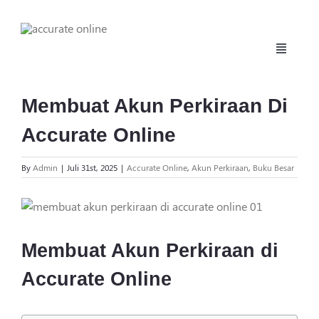
Skip
to
content
Toggle
Navigati
Beranda
Membuat Akun Perkiraan Di
Accurate Online
Fitur
By
Admin
|
Juli 31st, 2025
|
Accurate Online
,
Akun Perkiraan
,
Buku Besar
Harga
View
Larger
Manufaktur
Image
Membuat Akun Perkiraan di
Daftar
Accurate Online