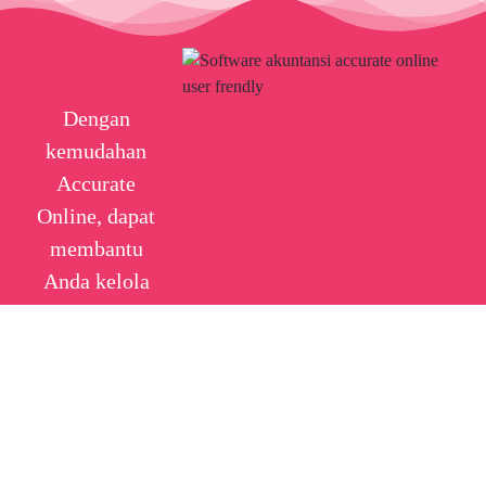
Dengan
kemudahan
Accurate
Online, dapat
membantu
Anda kelola
transaksi jauh
lebih mudah
dan lebih
efektif.