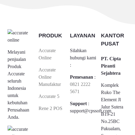
PRODUK
LAYANAN
KANTOR
PUSAT
Accurate
Silahkan
Melayani
Online
hubungi kami
PT. Cipta
penjualan
:
Piranti
Produk
Accurate
Sejahtera
Accurate
Online
Pemesanan
:
seluruh
Manufaktur
0821 2222
Komplek
Indonesia
5671
Ruko The
untuk
Accurate 5
Element Jl
kebutuhan
Support
:
Jalur Sutera
Rene 2 POS
Perusahaan
support@cpssoft.com
B19-21
Anda.
No.25BC
Pakualam,