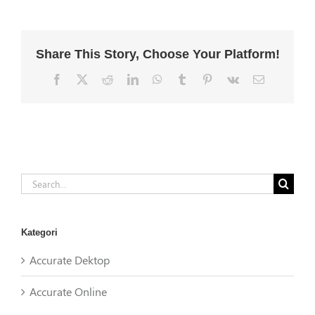
Share This Story, Choose Your Platform!
Facebook
X
Reddit
LinkedIn
WhatsApp
Tumblr
Pinterest
Vk
Email
Search
for:
Kategori
Accurate Dektop
Accurate Online