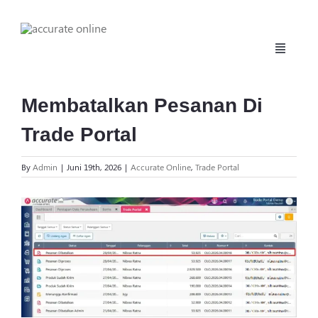
Skip
to
content
Toggle
Navigati
Beranda
Membatalkan Pesanan Di
Trade Portal
Fitur
By
Admin
|
Juni 19th, 2026
|
Accurate Online
,
Trade Portal
Harga
View
Larger
Manufaktur
Image
Daftar