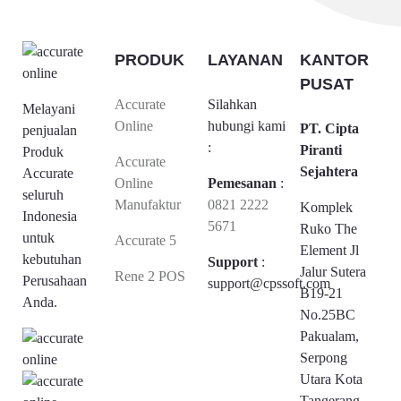
PRODUK
LAYANAN
KANTOR
PUSAT
Accurate
Silahkan
Melayani
Online
hubungi kami
PT. Cipta
penjualan
:
Piranti
Produk
Accurate
Sejahtera
Accurate
Online
Pemesanan
:
seluruh
Manufaktur
0821 2222
Komplek
Indonesia
5671
Ruko The
untuk
Accurate 5
Element Jl
kebutuhan
Support
:
Jalur Sutera
Rene 2 POS
Perusahaan
support@cpssoft.com
B19-21
Anda.
No.25BC
Pakualam,
Serpong
Utara Kota
Tangerang