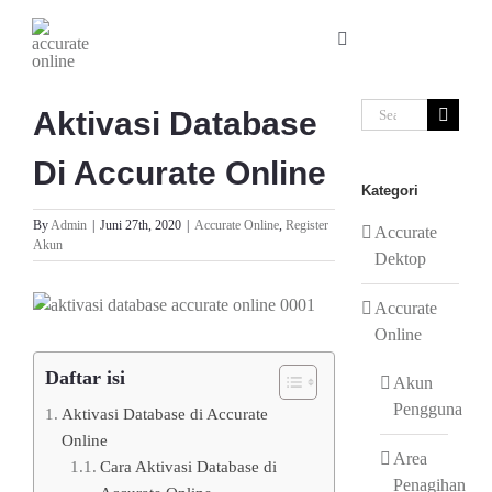
Skip
to
Toggle
content
Navigation
Search
Aktivasi Database
for:
Di Accurate Online
Kategori
By
Admin
|
Juni 27th, 2020
|
Accurate Online
,
Register
Accurate
Akun
Dektop
View
Accurate
Larger
Online
Image
Daftar isi
Akun
Pengguna
Aktivasi Database di Accurate
Online
Area
Cara Aktivasi Database di
Penagihan