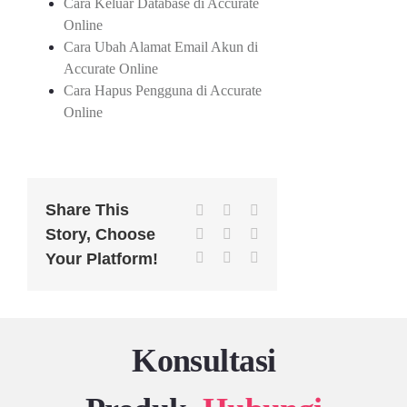
Cara Keluar Database di Accurate
Online
Cara Ubah Alamat Email Akun di
Accurate Online
Cara Hapus Pengguna di Accurate
Online
Share This
Facebook
X
Reddit
Story, Choose
LinkedIn
WhatsApp
Tumblr
Pinterest
Vk
Email
Your Platform!
Konsultasi