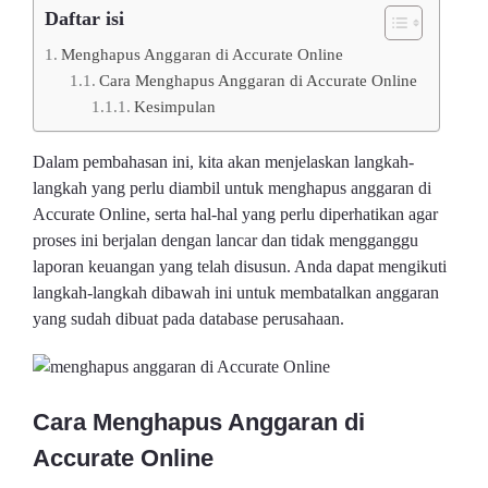
Login
Daftar isi
Menghapus Anggaran di Accurate Online
Cara Menghapus Anggaran di Accurate Online
Kesimpulan
Dalam pembahasan ini, kita akan menjelaskan langkah-
langkah yang perlu diambil untuk menghapus anggaran di
Accurate Online, serta hal-hal yang perlu diperhatikan agar
proses ini berjalan dengan lancar dan tidak mengganggu
laporan keuangan yang telah disusun. Anda dapat mengikuti
langkah-langkah dibawah ini untuk membatalkan anggaran
yang sudah dibuat pada database perusahaan.
Cara Menghapus Anggaran di
Accurate Online