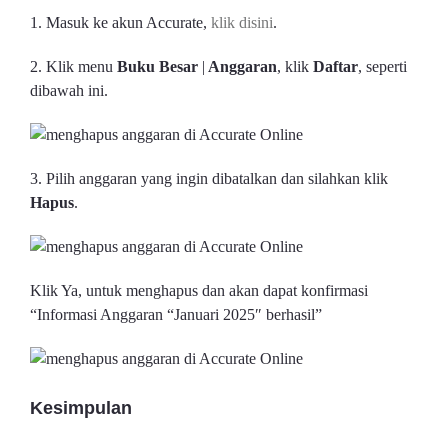
1. Masuk ke akun Accurate,
klik disini
.
2. Klik menu
Buku Besar
|
Anggaran
, klik
Daftar
, seperti
dibawah ini.
3. Pilih anggaran yang ingin dibatalkan dan silahkan klik
Hapus
.
Klik Ya, untuk menghapus dan akan dapat konfirmasi
“Informasi Anggaran “Januari 2025″ berhasil”
Kesimpulan