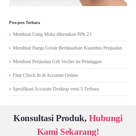
Pos-pos Terbaru
Membuat Uang Muka dikenakan PPh 23
Membuat Harga Grosir Berdasarkan Kuantitas Penjualan
Membuat Penjualan Gift Vocher ke Pelanggan
Fitur Check In di Accurate Online
Spesifikasi Accurate Desktop versi 5 Terbaru
Konsultasi Produk,
Hubungi
Kami Sekarang!