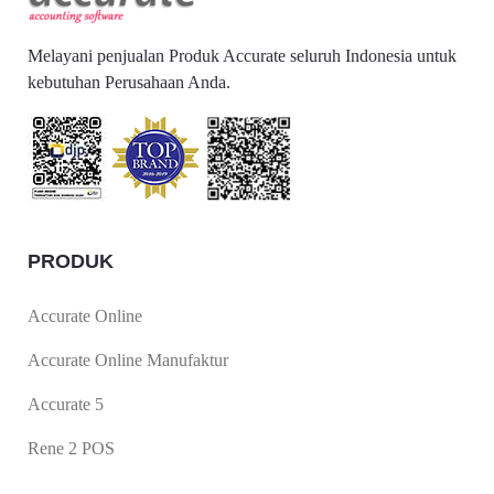
Melayani penjualan Produk Accurate seluruh Indonesia untuk
kebutuhan Perusahaan Anda.
PRODUK
Accurate Online
Accurate Online Manufaktur
Accurate 5
Rene 2 POS