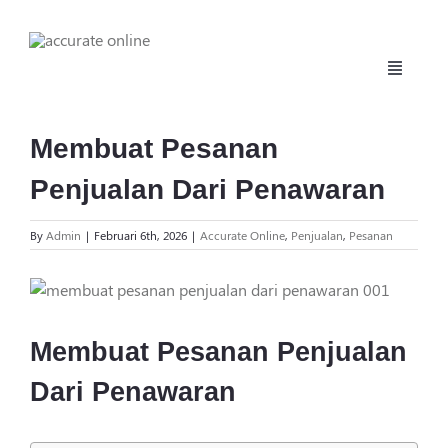
Skip
to
content
Toggle
Navigati
Beranda
Membuat Pesanan
Penjualan Dari Penawaran
Fitur
By
Admin
|
Februari 6th, 2026
|
Accurate Online
,
Penjualan
,
Pesanan
Harga
View
Larger
Manufaktur
Image
Membuat Pesanan Penjualan
Daftar
Dari Penawaran