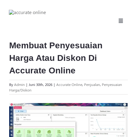
Skip
to
content
Toggle
Navigati
Beranda
Membuat Penyesuaian
Harga Atau Diskon Di
Fitur
Accurate Online
Harga
By
Admin
|
Juni 30th, 2026
|
Accurate Online
,
Penjualan
,
Penyesuaian
Harga/Diskon
Manufaktur
View
Larger
Daftar
Image