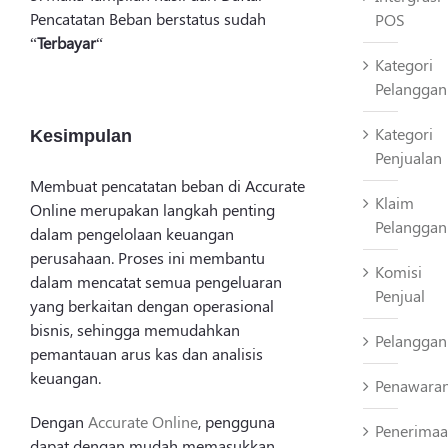
Pencatatan Beban berstatus sudah
POS
“
Terbayar
“
Kategori
Pelanggan
Kategori
Kesimpulan
Penjualan
Membuat pencatatan beban di Accurate
Klaim
Online merupakan langkah penting
Pelanggan
dalam pengelolaan keuangan
perusahaan. Proses ini membantu
Komisi
dalam mencatat semua pengeluaran
Penjual
yang berkaitan dengan operasional
bisnis, sehingga memudahkan
Pelanggan
pemantauan arus kas dan analisis
keuangan.
Penawara
Dengan
Accurate Online
, pengguna
Penerima
dapat dengan mudah memasukkan