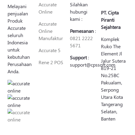
Accurate
Silahkan
Melayani
Online
hubungi
PT. Cipta
penjualan
kami :
Piranti
Produk
Accurate
Sejahtera
Accurate
Online
Pemesanan
:
seluruh
Manufaktur
0821 2222
Komplek
Indonesia
5671
Ruko The
untuk
Accurate 5
Element Jl
kebutuhan
Support
:
Jalur Sutera
Rene 2 POS
Perusahaan
support@cpssoft.com
B19-21
Anda.
No.25BC
Pakualam,
Serpong
Utara Kota
Tangerang
Selatan,
Banten