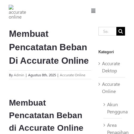
Skip
to
Toggle
content
Navigation
Beranda
Search
Membuat
for:
Pencatatan Beban
Fitur
Kategori
Di Accurate Online
Accurate
Harga
Dektop
By
Admin
|
Agustus 8th, 2025
|
Accurate Online
Accurate
Manufaktur
View
Online
Larger
Membuat
Akun
Image
Daftar
Pengguna
Pencatatan Beban
Area
Login
di Accurate Online
Penagihan