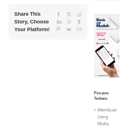
Share This
Facebook
X
Reddit
Story, Choose
LinkedIn
WhatsApp
Tumblr
Your Platform!
Pinterest
Vk
Email
Pos-pos
Terbaru
Membuat
Uang
Muka