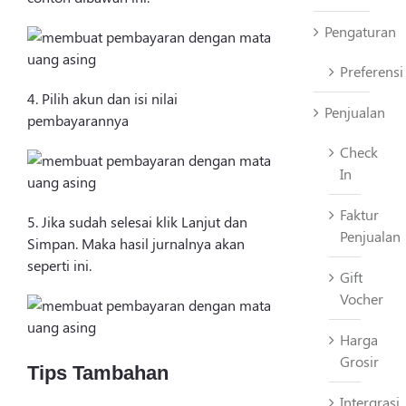
Pengaturan
Preferensi
4. Pilih akun dan isi nilai
Penjualan
pembayarannya
Check
In
Faktur
5. Jika sudah selesai klik Lanjut dan
Penjualan
Simpan. Maka hasil jurnalnya akan
seperti ini.
Gift
Vocher
Harga
Grosir
Tips Tambahan
Intergrasi