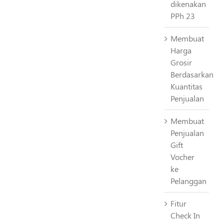
dikenakan
PPh 23
Membuat
Harga
Grosir
Berdasarkan
Kuantitas
Penjualan
Membuat
Penjualan
Gift
Vocher
ke
Pelanggan
Fitur
Check In