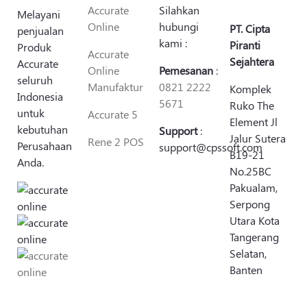
Accurate
Silahkan
Melayani
Online
hubungi
PT. Cipta
penjualan
kami :
Piranti
Produk
Accurate
Sejahtera
Accurate
Online
Pemesanan
:
seluruh
Manufaktur
0821 2222
Komplek
Indonesia
5671
Ruko The
untuk
Accurate 5
Element Jl
kebutuhan
Support
:
Jalur Sutera
Rene 2 POS
Perusahaan
support@cpssoft.com
B19-21
Anda.
No.25BC
Pakualam,
Serpong
Utara Kota
Tangerang
Selatan,
Banten