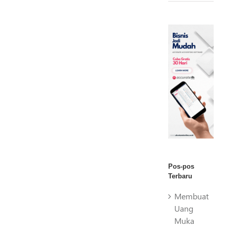
Pos-pos
Terbaru
Membuat
Uang
Muka