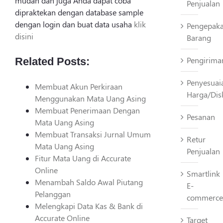
mudah dan juga Anda dapat coba
Penjualan
dipraktekan dengan database sample
dengan login dan buat data usaha
klik
Pengepak
disini
Barang
Pengirima
Related Posts:
Penyesuai
Membuat Akun Perkiraan
Harga/Dis
Menggunakan Mata Uang Asing
Membuat Penerimaan Dengan
Pesanan
Mata Uang Asing
Membuat Transaksi Jurnal Umum
Retur
Mata Uang Asing
Penjualan
Fitur Mata Uang di Accurate
Online
Smartlink
Menambah Saldo Awal Piutang
E-
Pelanggan
commerce
Melengkapi Data Kas & Bank di
Accurate Online
Target