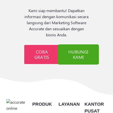
Kami siap membantu! Dapatkan
informasi dengan komunikasi secara
langsung dari Marketing Software
Accurate dan sesuaikan dengan
bisnis Anda.
COBA
HUBUNGI
GRATIS
KAMI
PRODUK
LAYANAN
KANTOR
PUSAT