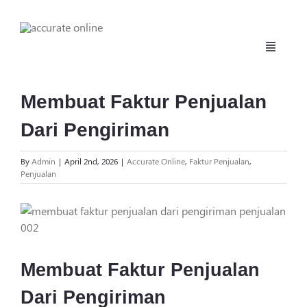
Skip
to
content
Toggle
Navigati
Beranda
Membuat Faktur Penjualan
Dari Pengiriman
Fitur
By
Admin
|
April 2nd, 2026
|
Accurate Online
,
Faktur Penjualan
,
Harga
Penjualan
View
Manufaktur
Larger
Image
Daftar
Membuat Faktur Penjualan
Dari Pengiriman