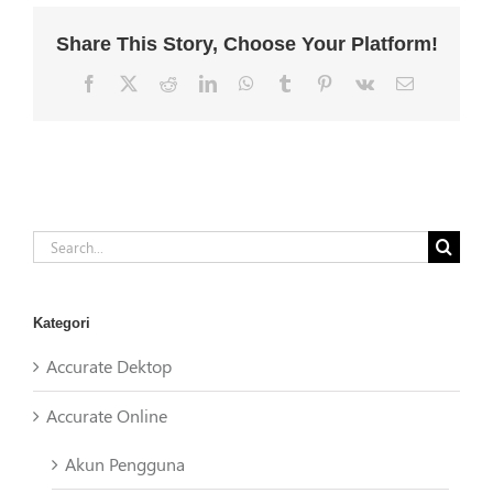
Share This Story, Choose Your Platform!
Facebook
X
Reddit
LinkedIn
WhatsApp
Tumblr
Pinterest
Vk
Email
Search
for:
Kategori
Accurate Dektop
Accurate Online
Akun Pengguna