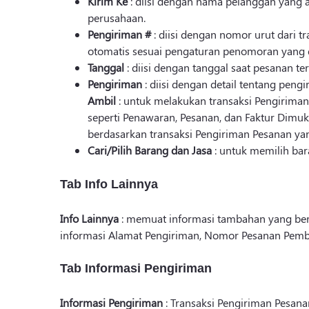
Kirim Ke
: diisi dengan nama pelanggan yang 
perusahaan.
Pengiriman #
: diisi dengan nomor urut dari t
otomatis sesuai pengaturan penomoran yang d
Tanggal
: diisi dengan tanggal saat pesanan ter
Pengiriman
: diisi dengan detail tentang pen
Ambil
: untuk melakukan transaksi Pengirima
seperti Penawaran, Pesanan, dan Faktur Dim
berdasarkan transaksi Pengiriman Pesanan yang 
Cari/Pilih Barang dan Jasa
: untuk memilih bar
Tab Info Lainnya
Info Lainnya
: memuat informasi tambahan yang berk
informasi Alamat Pengiriman, Nomor Pesanan Pembeli
Tab Informasi Pengiriman
Informasi Pengiriman
: Transaksi Pengiriman Pesan