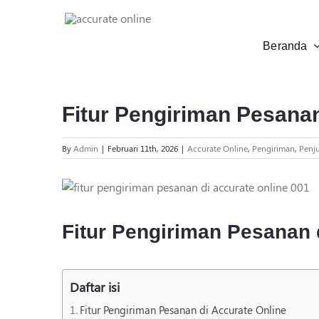
Skip
to
content
Beranda
Fitur Pengiriman Pesanan
By
Admin
|
Februari 11th, 2026
|
Accurate Online
,
Pengiriman
,
Penj
View
Larger
Image
Fitur Pengiriman Pesanan 
Daftar isi
Fitur Pengiriman Pesanan di Accurate Online