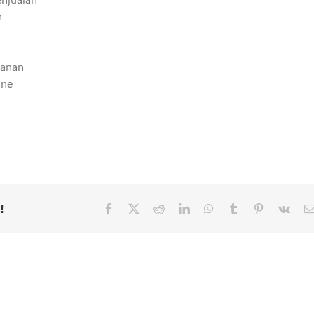
n
sanan
ine
!
Facebook
X
Reddit
LinkedIn
WhatsApp
Tumblr
Pinterest
Vk