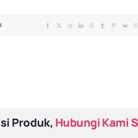
!
Facebook
X
Reddit
LinkedIn
WhatsApp
Tumblr
Pinterest
Vk
si Produk,
Hubungi Kami 