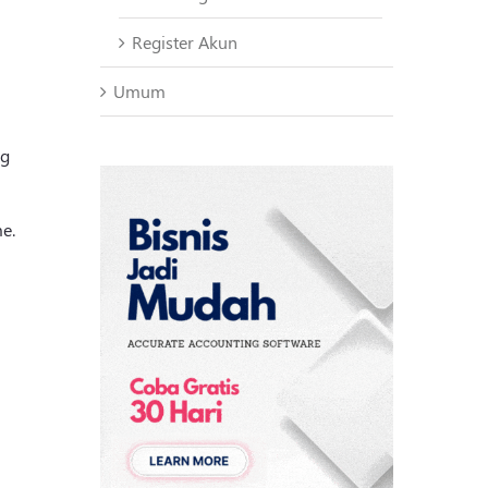
Register Akun
Umum
ng
e.