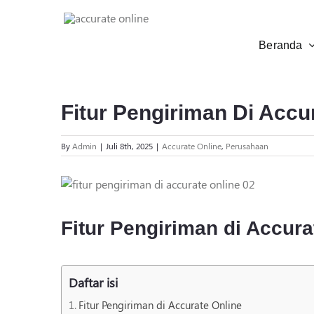
Skip
to
content
Beranda
Fitur Pengiriman Di Accu
By
Admin
|
Juli 8th, 2025
|
Accurate Online
,
Perusahaan
View
Larger
Image
Fitur Pengiriman di Accura
Daftar isi
Fitur Pengiriman di Accurate Online