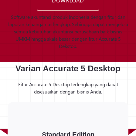
DOWNLOAD
Software akuntansi produk Indonesia dengan fitur dan
laporan keuangan terlengkap. Sehingga dapat mengelola
semua kebutuhan akuntansi perusahaan baik bisnis
UMKM hingga skala besar dengan fitur Accurate 5
Dekstop.
Varian Accurate 5 Desktop
Fitur Accurate 5 Desktop terlengkap yang dapat
disesuaikan dengan bisnis Anda.
Standard Edition
Standard Edition