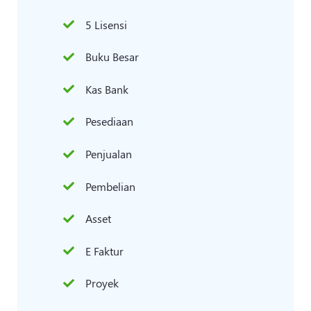
5 Lisensi
Buku Besar
Kas Bank
Pesediaan
Penjualan
Pembelian
Asset
E Faktur
Proyek