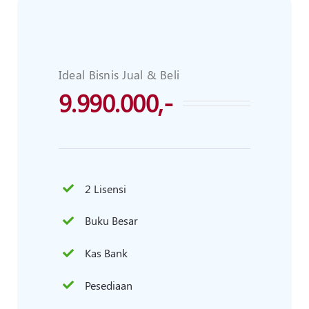
Ideal Bisnis Jual & Beli
9.990.000,-
2 Lisensi
Buku Besar
Kas Bank
Pesediaan