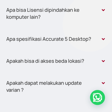
Apa bisa Lisensi dipindahkan ke
komputer lain?
Apa spesifikasi Accurate 5 Desktop?
Apakah bisa di akses beda lokasi?
Apakah dapat melakukan update
varian ?