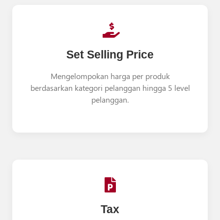
Set Selling Price
Mengelompokan harga per produk
berdasarkan kategori pelanggan hingga 5 level
pelanggan.
Tax