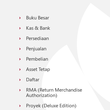
Buku Besar
Kas & Bank
Persediaan
Penjualan
Pembelian
Asset Tetap
Daftar
RMA (Return Merchandise
Authorization)
Proyek (Deluxe Edition)