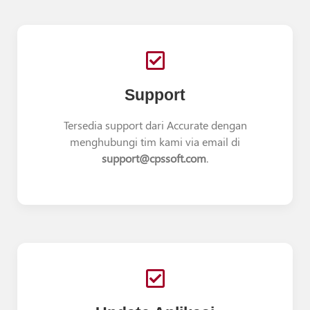
Support
Tersedia support dari Accurate dengan
menghubungi tim kami via email di
support@cpssoft.com
.