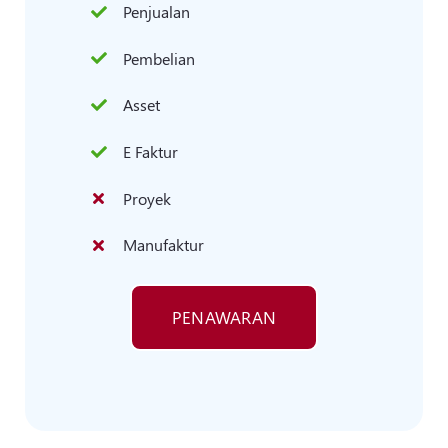
Penjualan
Pembelian
Asset
E Faktur
Proyek
Manufaktur
PENAWARAN