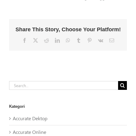
Share This Story, Choose Your Platform!
Facebook
X
Reddit
LinkedIn
WhatsApp
Tumblr
Pinterest
Vk
Email
Search
for:
Kategori
Accurate Dektop
Accurate Online